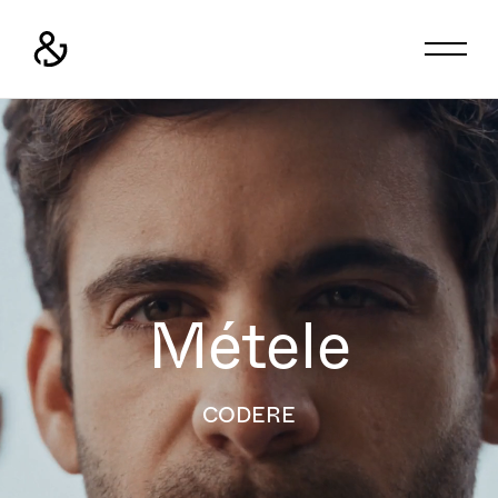
Métele
CODERE