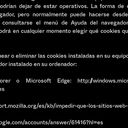
podrían dejar de estar operativos. La forma de 
egador, pero normalmente puede hacerse desd
 consultarse el menú de Ayuda del navegado
podrá en cualquier momento elegir qué cookies q
uear o eliminar las cookies instaladas en su equip
dor instalado en su ordenador:
orer o Microsoft Edge: http://windows.micr
es
pport.mozilla.org/es/kb/impedir-que-los-sitios-we
oogle.com/accounts/answer/61416?hl=es