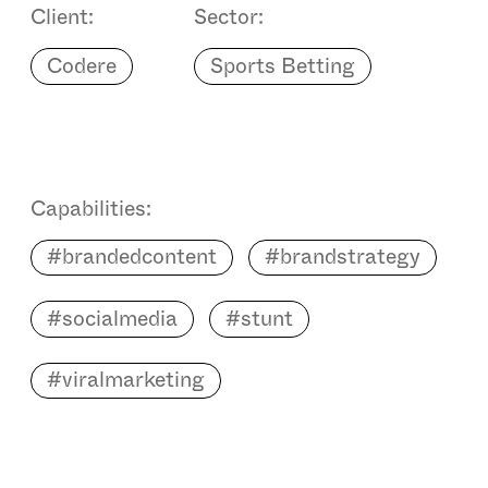
Client:
Sector:
Codere
Sports Betting
Capabilities:
#brandedcontent
#brandstrategy
#socialmedia
#stunt
#viralmarketing